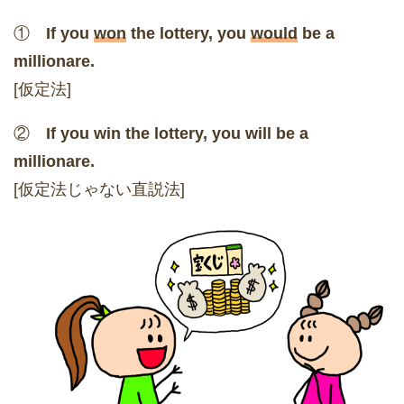
①
If you
won
the lottery, you
would
be a
millionare.
[仮定法]
②
If you win the lottery, you will be a
millionare.
[仮定法じゃない直説法]