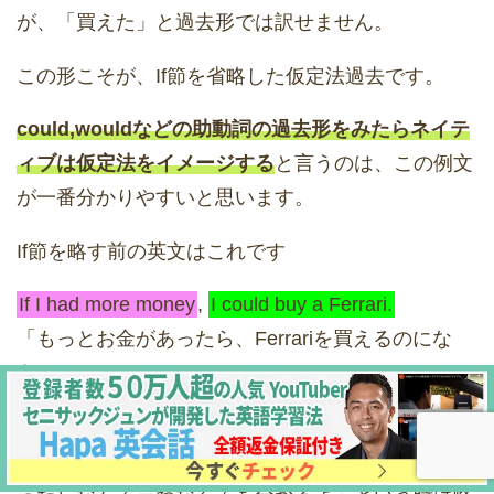
が、「買えた」と過去形では訳せません。
この形こそが、If節を省略した仮定法過去です。
could,wouldなどの助動詞の過去形をみたらネイテ
ィブは仮定法をイメージする
と言うのは、この例文
が一番分かりやすいと思います。
If節を略す前の英文はこれです
If I had more money
,
I could buy a Ferrari.
「もっとお金があったら、Ferrariを買えるのにな
あ」
いきなりこの話題を振られたとしてら何のことか分
かりませんが、話の流れの中では「もっとお金があ