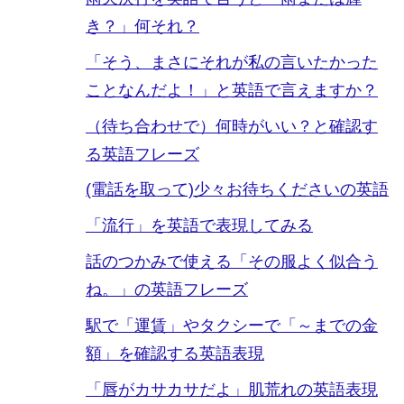
き？」何それ？
「そう、まさにそれが私の言いたかった
ことなんだよ！」と英語で言えますか？
（待ち合わせで）何時がいい？と確認す
る英語フレーズ
(電話を取って)少々お待ちくださいの英語
「流行」を英語で表現してみる
話のつかみで使える「その服よく似合う
ね。」の英語フレーズ
駅で「運賃」やタクシーで「～までの金
額」を確認する英語表現
「唇がカサカサだよ」肌荒れの英語表現