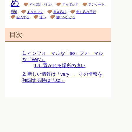
め
すっぽかされた
すっぽかす
アンケート
用紙
ドタキャン
書き込む
申し込み用紙
記入する
違い
違いが分かる
目次
1.
インフォーマルな「so」フォーマル
な「very」
1.1.
置かれる場所の違い
2.
新しい情報は「very」、その情報を
強調する時は「so」