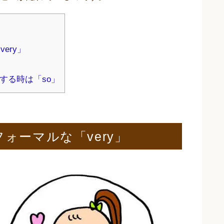
ery」
する時は「so」
ォーマルな「very」