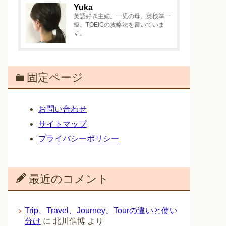
Yuka
英語好き主婦。一児の母。英検準一
級。TOEICの攻略法を書いていま
す。
固定ページ
お問い合わせ
サイトマップ
プライバシーポリシー
最近のコメント
Trip、Travel、Journey、Tourの違いと使い
分け
に
北川信博
より