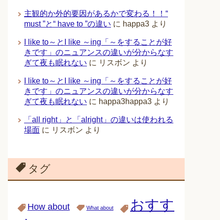
主観的か外的要因があるかで変わる！！“
must ”と“ have to ”の違い
に
happa3
より
I like to～とI like ～ing「～をすることが好
きです」のニュアンスの違いが分からなす
ぎて夜も眠れない
に
リスボン
より
I like to～とI like ～ing「～をすることが好
きです」のニュアンスの違いが分からなす
ぎて夜も眠れない
に
happa3happa3
より
「all right」と「alright」の違いは使われる
場面
に
リスボン
より
タグ
おすす
How about
What about