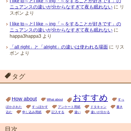
I like to～とI like ～ing「～をすることが好きです」の
ニュアンスの違いが分からなすぎて夜も眠れない
に
リ
スボン
より
I like to～とI like ～ing「～をすることが好きです」の
ニュアンスの違いが分からなすぎて夜も眠れない
に
happa3happa3
より
「all right」と「alright」の違いは使われる場面
に
リス
ボン
より
タグ
おすすめ
How about
What about
すっ
ぽかされた
すっぽかす
アンケート用紙
ドタキャン
書き
込む
申し込み用紙
記入する
違い
違いが分かる
目次