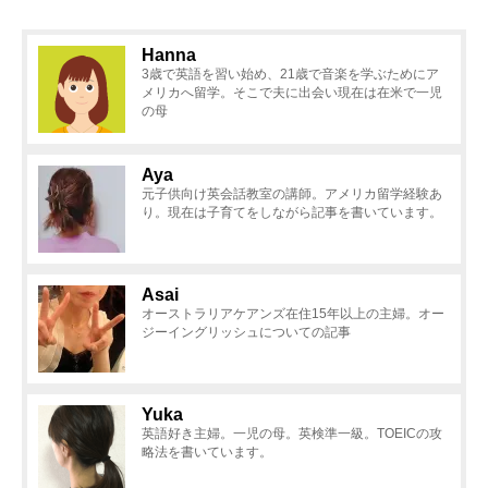
Hanna
3歳で英語を習い始め、21歳で音楽を学ぶためにア
メリカへ留学。そこで夫に出会い現在は在米で一児
の母
Aya
元子供向け英会話教室の講師。アメリカ留学経験あ
り。現在は子育てをしながら記事を書いています。
Asai
オーストラリアケアンズ在住15年以上の主婦。オー
ジーイングリッシュについての記事
Yuka
英語好き主婦。一児の母。英検準一級。TOEICの攻
略法を書いています。