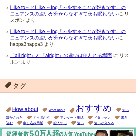
I like to～とI like ～ing「～をすることが好きです」の
ニュアンスの違いが分からなすぎて夜も眠れない
に
リ
スボン
より
I like to～とI like ～ing「～をすることが好きです」の
ニュアンスの違いが分からなすぎて夜も眠れない
に
happa3happa3
より
「all right」と「alright」の違いは使われる場面
に
リス
ボン
より
タグ
おすすめ
How about
What about
すっ
ぽかされた
すっぽかす
アンケート用紙
ドタキャン
書き
込む
申し込み用紙
記入する
違い
違いが分かる