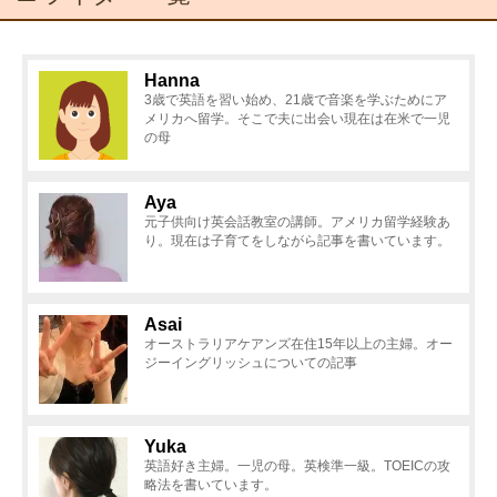
Hanna
3歳で英語を習い始め、21歳で音楽を学ぶためにア
メリカへ留学。そこで夫に出会い現在は在米で一児
の母
Aya
元子供向け英会話教室の講師。アメリカ留学経験あ
り。現在は子育てをしながら記事を書いています。
Asai
オーストラリアケアンズ在住15年以上の主婦。オー
ジーイングリッシュについての記事
Yuka
英語好き主婦。一児の母。英検準一級。TOEICの攻
略法を書いています。