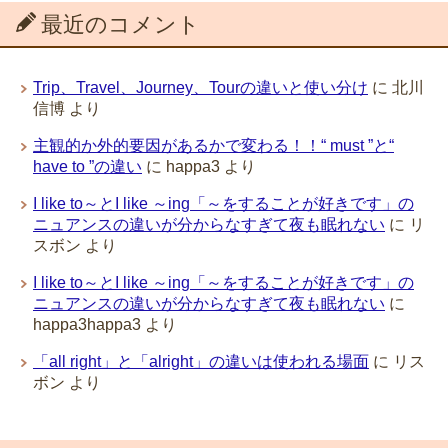
最近のコメント
Trip、Travel、Journey、Tourの違いと使い分け
に
北川
信博
より
主観的か外的要因があるかで変わる！！“ must ”と“
have to ”の違い
に
happa3
より
I like to～とI like ～ing「～をすることが好きです」の
ニュアンスの違いが分からなすぎて夜も眠れない
に
リ
スボン
より
I like to～とI like ～ing「～をすることが好きです」の
ニュアンスの違いが分からなすぎて夜も眠れない
に
happa3happa3
より
「all right」と「alright」の違いは使われる場面
に
リス
ボン
より