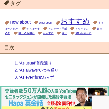
タグ
おすすめ
How about
What about
すっ
ぽかされた
すっぽかす
アンケート用紙
ドタキャン
書き
込む
申し込み用紙
記入する
違い
違いが分かる
目次
1.
“As usual”普段通り
2.
“As always”いつも通り
3.
“As ever”相変わらず
Copyright (C) 2026 EnglishPlus
All Rights Reserved.