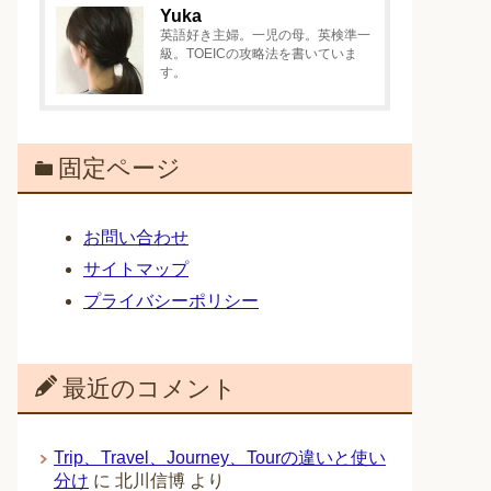
Yuka
英語好き主婦。一児の母。英検準一
級。TOEICの攻略法を書いていま
す。
固定ページ
お問い合わせ
サイトマップ
プライバシーポリシー
最近のコメント
Trip、Travel、Journey、Tourの違いと使い
分け
に
北川信博
より