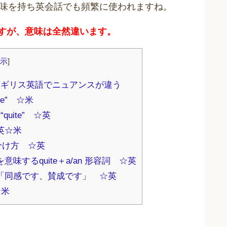
う意味を持ち英会話でも頻繁に使われますね。
いますが、意味は全然違います。
示
]
語とイギリス英語でニュアンスが違う
te” ☆米
quite” ☆英
☆英☆米
見分け方 ☆英
意味するquite＋a/an 形容詞 ☆英
に」「同感です、賛成です」 ☆英
☆米