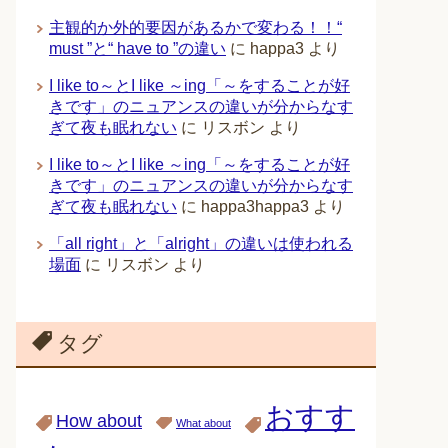
主観的か外的要因があるかで変わる！！“
must ”と“ have to ”の違い
に
happa3
より
I like to～とI like ～ing「～をすることが好
きです」のニュアンスの違いが分からなす
ぎて夜も眠れない
に
リスボン
より
I like to～とI like ～ing「～をすることが好
きです」のニュアンスの違いが分からなす
ぎて夜も眠れない
に
happa3happa3
より
「all right」と「alright」の違いは使われる
場面
に
リスボン
より
タグ
おすす
How about
What about