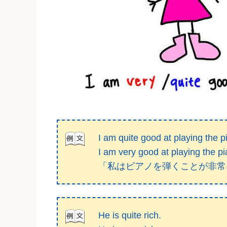
I am quite good at playing the p
I am very good at playing the pi
「私はピアノを弾くことが非常
He is quite rich.