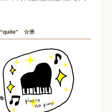
quite” ☆米