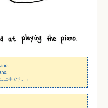
iano.
ano.
に上手です。」