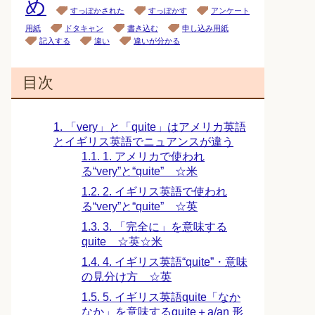
め
すっぽかされた
すっぽかす
アンケート
用紙
ドタキャン
書き込む
申し込み用紙
記入する
違い
違いが分かる
目次
1.
「very」と「quite」はアメリカ英語
とイギリス英語でニュアンスが違う
1.1.
1. アメリカで使われ
る“very”と“quite” ☆米
1.2.
2. イギリス英語で使われ
る“very”と“quite” ☆英
1.3.
3. 「完全に」を意味する
quite ☆英☆米
1.4.
4. イギリス英語“quite”・意味
の見分け方 ☆英
1.5.
5. イギリス英語quite「なか
なか」を意味するquite＋a/an 形